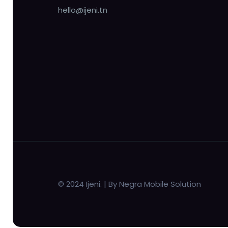
hello@ijeni.tn
© 2024 Ijeni. | By Negra Mobile Solution