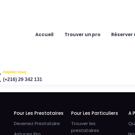
Accueil
Trouver un pro
Réserver 
Appelez-nous
(+216) 29 342 131
Pour Les Prestataires
Pour Les Particuliers
A 
Devenez Prestataire
Trouver les
Qu
prestataires
Astuces Pro
No