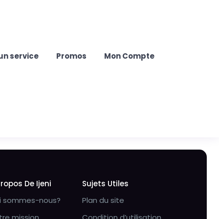
un service
Promos
Mon Compte
Propos De Ijeni
Sujets Utiles
i sommes-nous?
Plan du site
tre mission
Condition d’utilisation