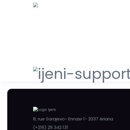
8, rue Sarajevo- Ennasr 1- 2037 Ariana
(+216) 29 342 131