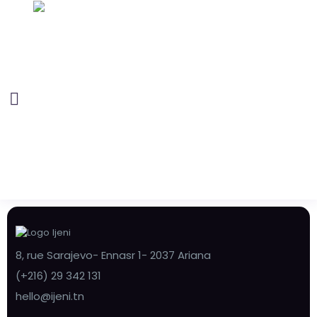
8, rue Sarajevo- Ennasr 1- 2037 Ariana
(+216) 29 342 131
hello@ijeni.tn