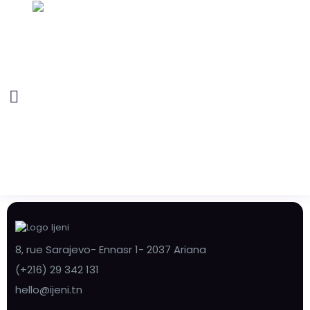
8, rue Sarajevo- Ennasr 1- 2037 Ariana
(+216) 29 342 131
hello@ijeni.tn