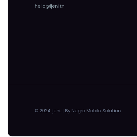
hello@ijeni.tn
© 2024 Ijeni. | By Negra Mobile Solution