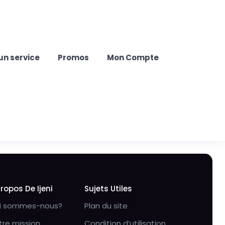
un service
Promos
Mon Compte
Propos De Ijeni
Sujets Utiles
i sommes-nous?
Plan du site
tre mission
Condition d’utilisation