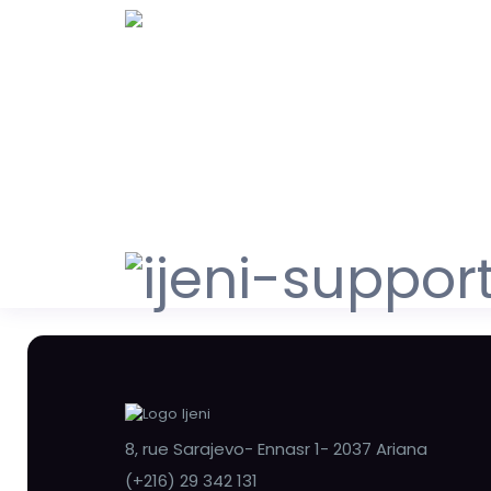
8, rue Sarajevo- Ennasr 1- 2037 Ariana
(+216) 29 342 131