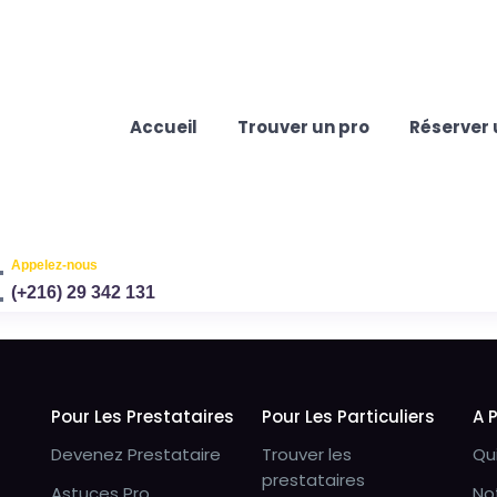
Accueil
Trouver un pro
Réserver 
Appelez-nous
(+216) 29 342 131
Pour Les Prestataires
Pour Les Particuliers
A 
Devenez Prestataire
Trouver les
Qu
prestataires
Astuces Pro
No