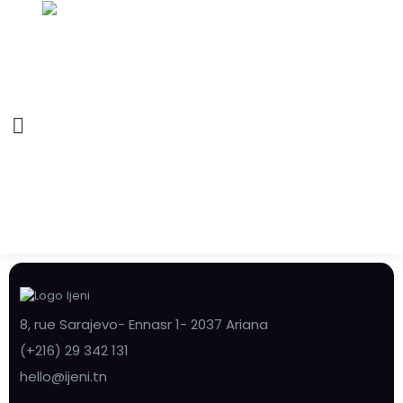
8, rue Sarajevo- Ennasr 1- 2037 Ariana
(+216) 29 342 131
hello@ijeni.tn