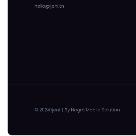
hello@ijeni.tn
© 2024 Ijeni. | By Negra Mobile Solution