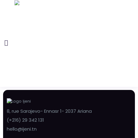
8, rue Sarajevo- Ennasr 1- 2037 Ariana
(+216) 29 342 131
hello@ijeni.tn