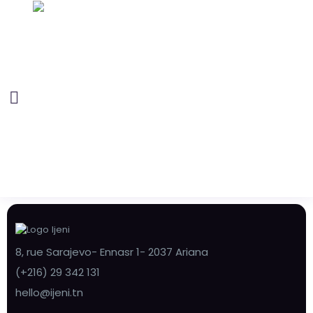
8, rue Sarajevo- Ennasr 1- 2037 Ariana
(+216) 29 342 131
hello@ijeni.tn