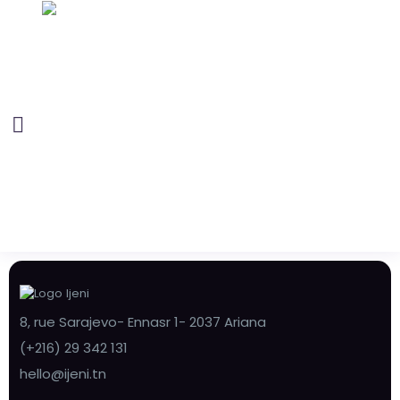
8, rue Sarajevo- Ennasr 1- 2037 Ariana
(+216) 29 342 131
hello@ijeni.tn