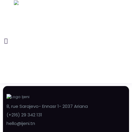
8, rue Sarajevo- Ennasr 1- 2037 Ariana
(+216) 29 342 131
hello@ijeni.tn