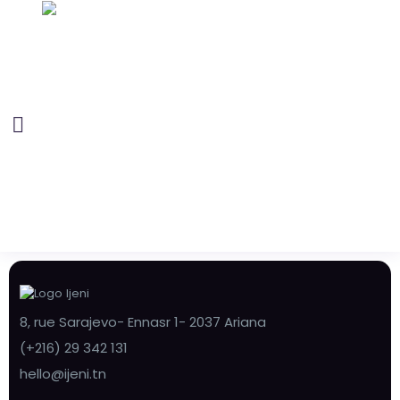
8, rue Sarajevo- Ennasr 1- 2037 Ariana
(+216) 29 342 131
hello@ijeni.tn