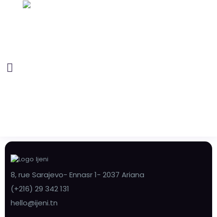
8, rue Sarajevo- Ennasr 1- 2037 Ariana
(+216) 29 342 131
hello@ijeni.tn