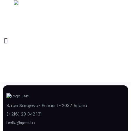
8, rue Sarajevo- Ennasr 1- 2037 Ariana
(+216) 29 342 131
hello@ijeni.tn