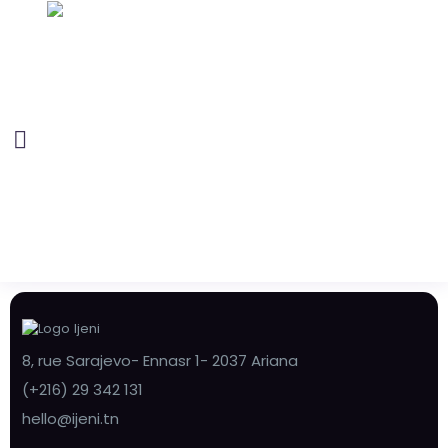
8, rue Sarajevo- Ennasr 1- 2037 Ariana
(+216) 29 342 131
hello@ijeni.tn