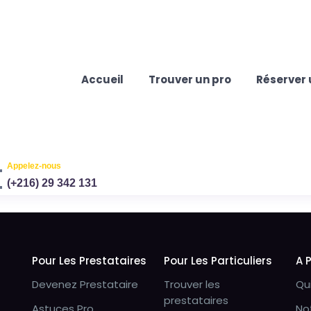
Accueil
Trouver un pro
Réserver 
Appelez-nous
(+216) 29 342 131
Pour Les Prestataires
Pour Les Particuliers
A 
Devenez Prestataire
Trouver les
Qu
prestataires
Astuces Pro
No