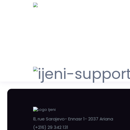
8, rue Sarajevo- Ennasr 1- 2037 Ariana
(+216) 29 342 131