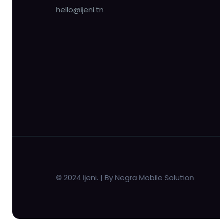
hello@ijeni.tn
© 2024 Ijeni. | By Negra Mobile Solution