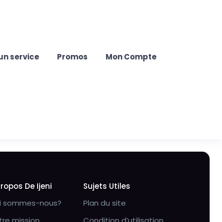
un service
Promos
Mon Compte
Propos De Ijeni
Sujets Utiles
i sommes-nous?
Plan du site
tre mission
Condition d’utilisation