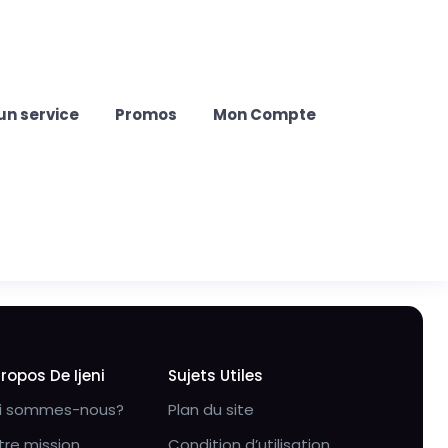
un service
Promos
Mon Compte
Propos De Ijeni
Sujets Utiles
i sommes-nous?
Plan du site
tre mission
Condition d’utilisation