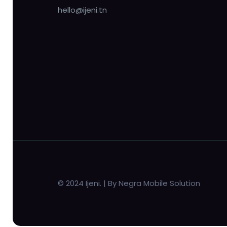
hello@ijeni.tn
© 2024 Ijeni. | By Negra Mobile Solution