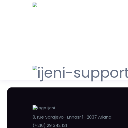
8, rue Sarajevo- Ennasr 1- 2037 Ariana
(+216) 29 342 131