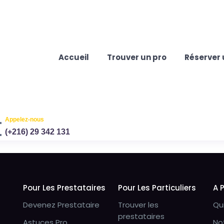
Accueil
Trouver un pro
Réserver 
Appelez-nous
(+216) 29 342 131
Pour Les Prestataires
Pour Les Particuliers
A 
Devenez Prestataire
Trouver les
Qu
prestataires
Astuces Pro
No