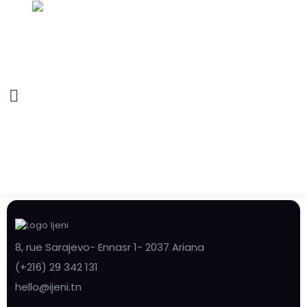
8, rue Sarajevo- Ennasr 1- 2037 Ariana
(+216) 29 342 131
hello@ijeni.tn