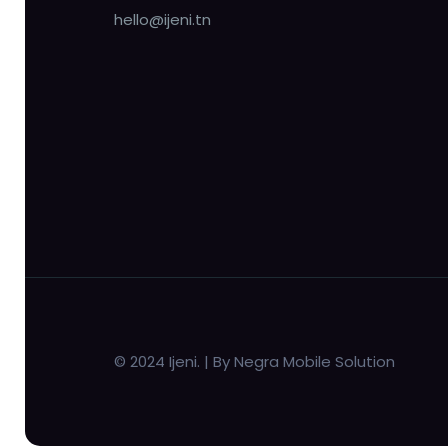
hello@ijeni.tn
© 2024 Ijeni. | By Negra Mobile Solution