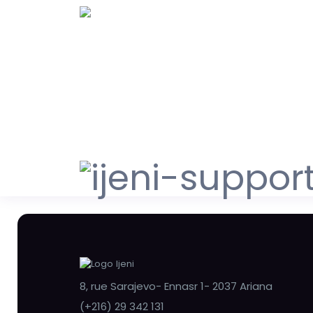
8, rue Sarajevo- Ennasr 1- 2037 Ariana
(+216) 29 342 131