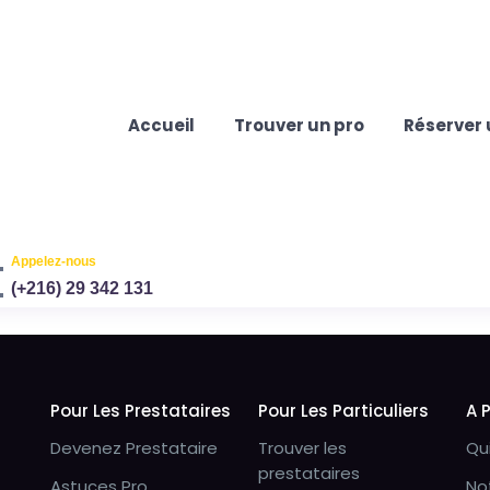
Accueil
Trouver un pro
Réserver 
Appelez-nous
(+216) 29 342 131
Pour Les Prestataires
Pour Les Particuliers
A 
Devenez Prestataire
Trouver les
Qu
prestataires
Astuces Pro
No