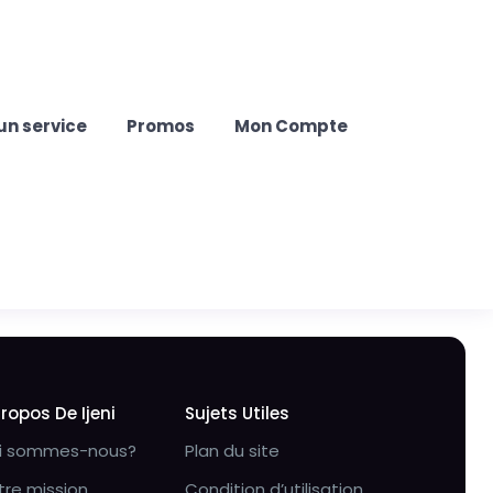
un service
Promos
Mon Compte
Propos De Ijeni
Sujets Utiles
i sommes-nous?
Plan du site
tre mission
Condition d’utilisation