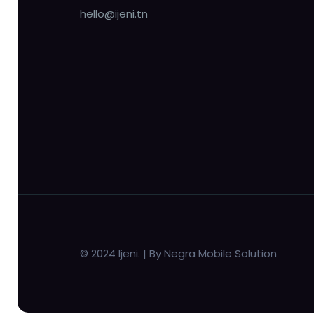
hello@ijeni.tn
© 2024 Ijeni. | By Negra Mobile Solution