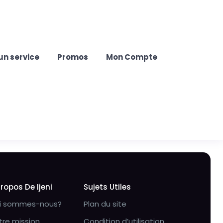
un service
Promos
Mon Compte
Propos De Ijeni
Sujets Utiles
i sommes-nous?
Plan du site
tre mission
Condition d’utilisation