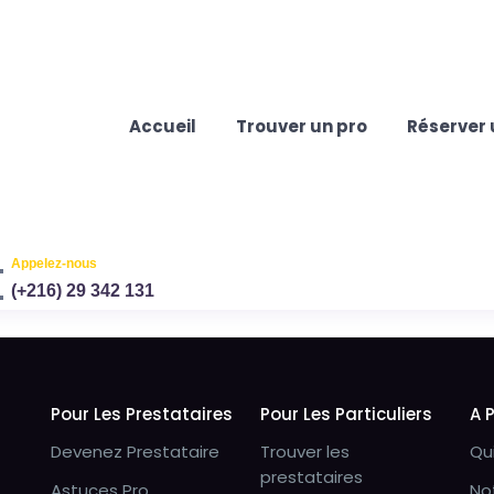
Accueil
Trouver un pro
Réserver 
Appelez-nous
(+216) 29 342 131
Pour Les Prestataires
Pour Les Particuliers
A 
Devenez Prestataire
Trouver les
Qu
prestataires
Astuces Pro
No