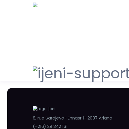
8, rue Sarajevo- Ennasr 1- 2037 Ariana
(+216) 29 342 131