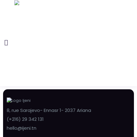
8, rue Sarajevo- Ennasr 1- 2037 Ariana
(+216) 29 342 131
hello@ijeni.tn