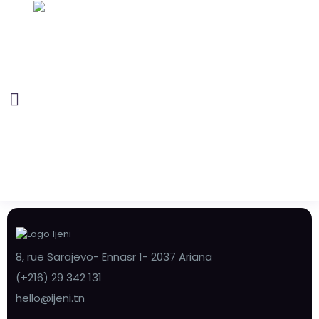
8, rue Sarajevo- Ennasr 1- 2037 Ariana
(+216) 29 342 131
hello@ijeni.tn