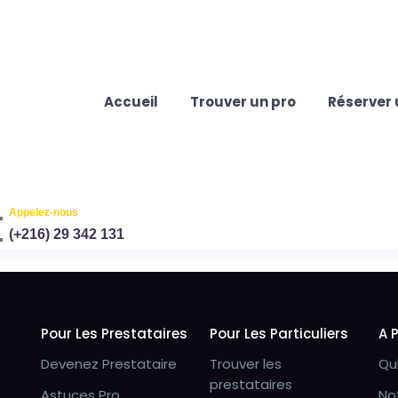
Accueil
Trouver un pro
Réserver 
Appelez-nous
(+216) 29 342 131
Pour Les Prestataires
Pour Les Particuliers
A 
Devenez Prestataire
Trouver les
Qu
prestataires
Astuces Pro
No