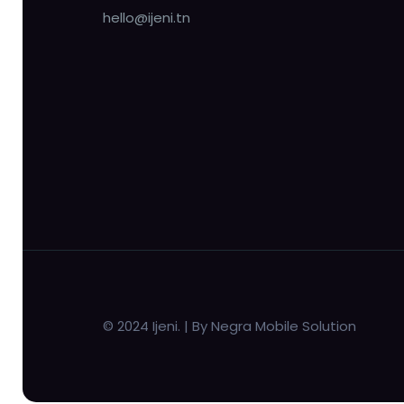
hello@ijeni.tn
© 2024 Ijeni. | By Negra Mobile Solution