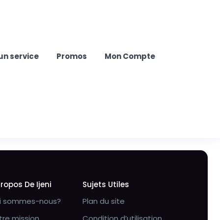
un service
Promos
Mon Compte
Propos De Ijeni
Sujets Utiles
i sommes-nous?
Plan du site
tre mission
Condition d’utilisation