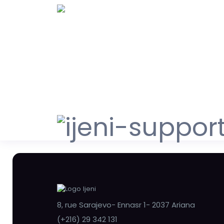
8, rue Sarajevo- Ennasr 1- 2037 Ariana
(+216) 29 342 131