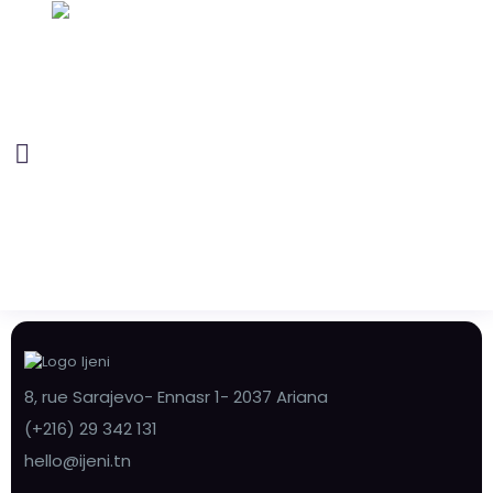
8, rue Sarajevo- Ennasr 1- 2037 Ariana
(+216) 29 342 131
hello@ijeni.tn