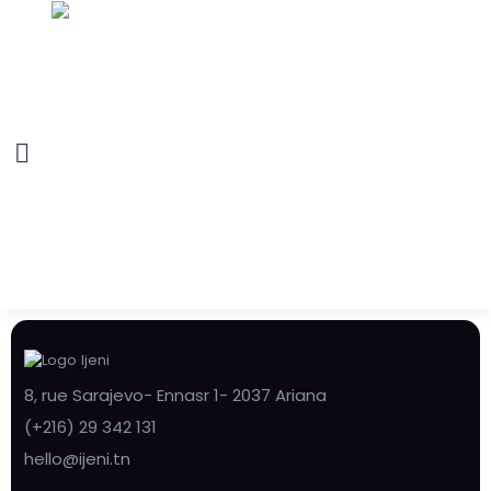
8, rue Sarajevo- Ennasr 1- 2037 Ariana
(+216) 29 342 131
hello@ijeni.tn