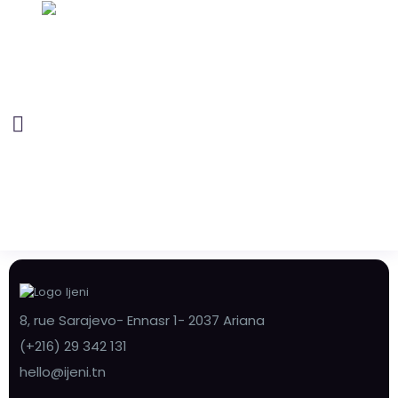
8, rue Sarajevo- Ennasr 1- 2037 Ariana
(+216) 29 342 131
hello@ijeni.tn