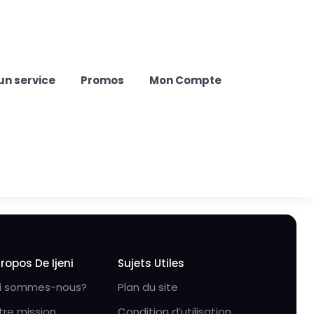
un service
Promos
Mon Compte
Propos De Ijeni
Sujets Utiles
i sommes-nous?
Plan du site
tre mission
Condition d’utilisation