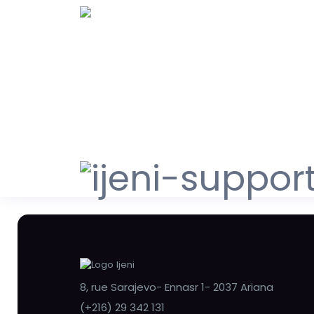
8, rue Sarajevo- Ennasr 1- 2037 Ariana
(+216) 29 342 131