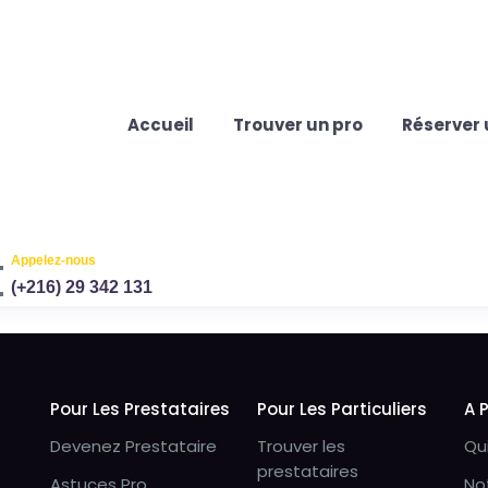
Accueil
Trouver un pro
Réserver 
Appelez-nous
(+216) 29 342 131
Pour Les Prestataires
Pour Les Particuliers
A 
Devenez Prestataire
Trouver les
Qu
prestataires
Astuces Pro
No