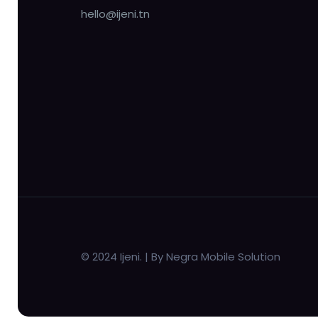
hello@ijeni.tn
© 2024 Ijeni. | By Negra Mobile Solution