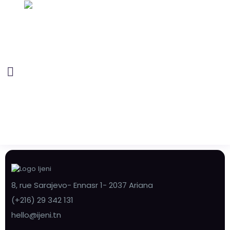
8, rue Sarajevo- Ennasr 1- 2037 Ariana
(+216) 29 342 131
hello@ijeni.tn