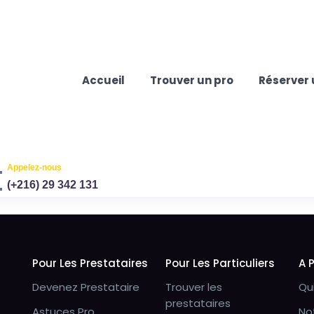
Accueil
Trouver un pro
Réserver 
Appelez-nous
(+216) 29 342 131
Pour Les Prestataires
Pour Les Particuliers
A 
Devenez Prestataire
Trouver les
Qu
prestataires
Astuces Pro
No