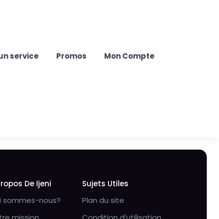
un service
Promos
Mon Compte
Propos De Ijeni
Sujets Utiles
i sommes-nous?
Plan du site
tre mission
Condition d’utilisation