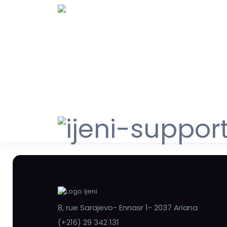
8, rue Sarajevo- Ennasr 1- 2037 Ariana
(+216) 29 342 131