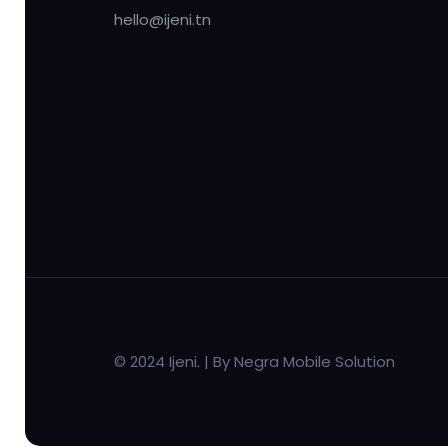
hello@ijeni.tn
© 2024 Ijeni. | By Negra Mobile Solution