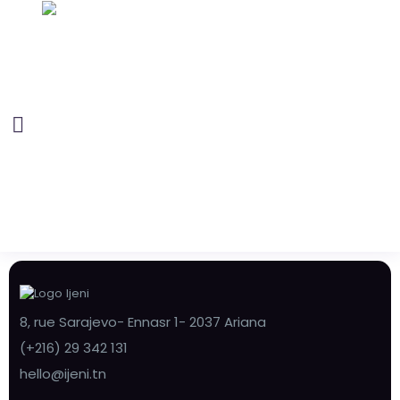
8, rue Sarajevo- Ennasr 1- 2037 Ariana
(+216) 29 342 131
hello@ijeni.tn