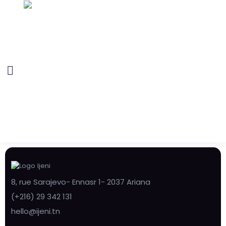
8, rue Sarajevo- Ennasr 1- 2037 Ariana
(+216) 29 342 131
hello@ijeni.tn