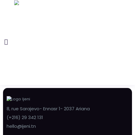
8, rue Sarajevo- Ennasr 1- 2037 Ariana
(+216) 29 342 131
hello@ijeni.tn