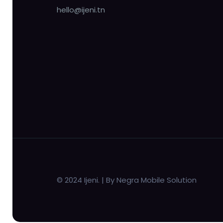
hello@ijeni.tn
© 2024 Ijeni. | By Negra Mobile Solution