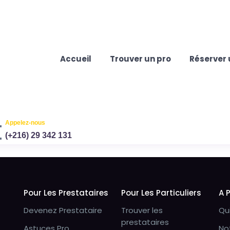
Accueil
Trouver un pro
Réserver 
Appelez-nous
(+216) 29 342 131
Pour Les Prestataires
Pour Les Particuliers
A 
Devenez Prestataire
Trouver les
Qu
prestataires
Astuces Pro
No