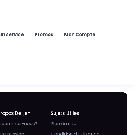
un service
Promos
Mon Compte
Propos De Ijeni
Sujets Utiles
i sommes-nous?
Plan du site
tre mission
Condition d’utilisation