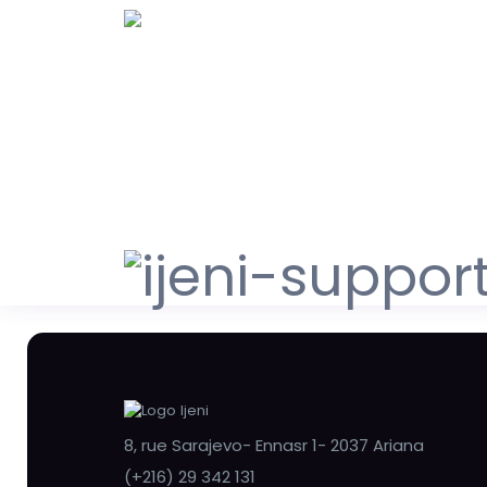
8, rue Sarajevo- Ennasr 1- 2037 Ariana
(+216) 29 342 131