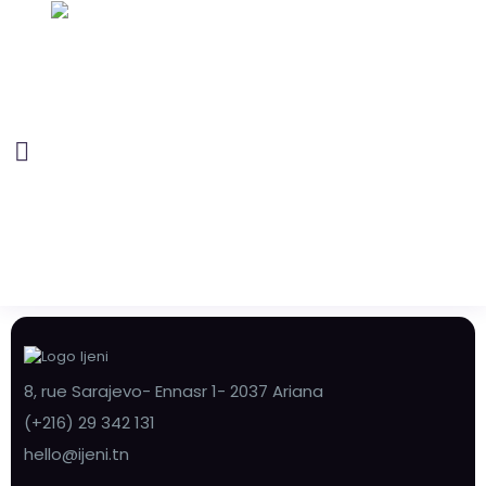
8, rue Sarajevo- Ennasr 1- 2037 Ariana
(+216) 29 342 131
hello@ijeni.tn