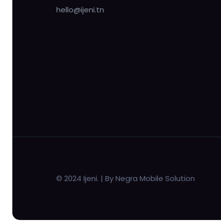
hello@ijeni.tn
© 2024 Ijeni. | By Negra Mobile Solution