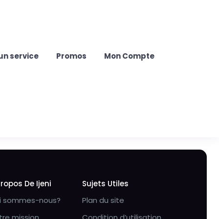
un service
Promos
Mon Compte
Propos De Ijeni
Sujets Utiles
i sommes-nous?
Plan du site
tre mission
Condition d’utilisation