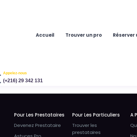
Accueil
Trouver un pro
Réserver 
Appelez-nous
(+216) 29 342 131
Pour Les Prestataires
Pour Les Particuliers
A 
Devenez Prestataire
Trouver les
Qu
prestataires
Astuces Pro
No