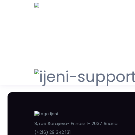
8, rue Sarajevo- Ennasr 1- 2037 Ariana
(+216) 29 342 131