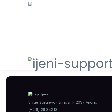
8, rue Sarajevo- Ennasr 1- 2037 Ariana
(+216) 29 342 131