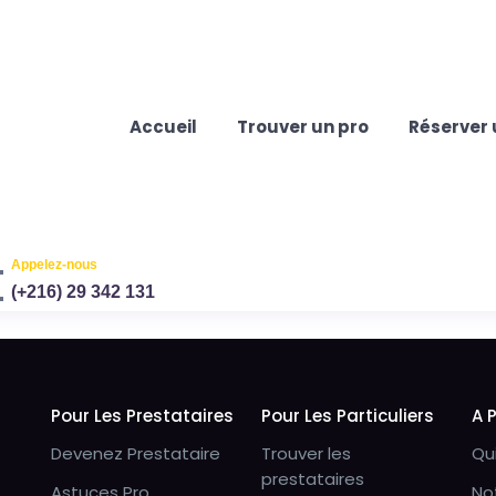
Accueil
Trouver un pro
Réserver 
Appelez-nous
(+216) 29 342 131
Pour Les Prestataires
Pour Les Particuliers
A 
Devenez Prestataire
Trouver les
Qu
prestataires
Astuces Pro
No