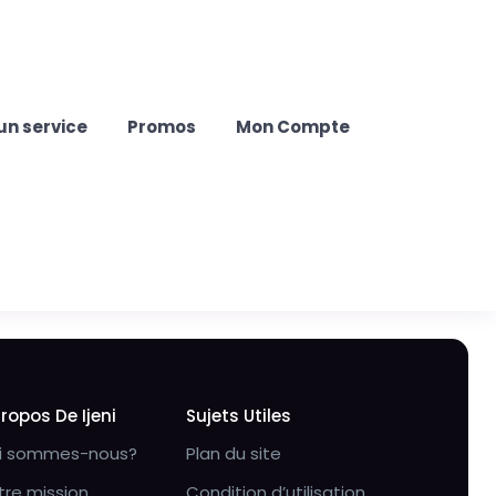
un service
Promos
Mon Compte
Propos De Ijeni
Sujets Utiles
i sommes-nous?
Plan du site
tre mission
Condition d’utilisation