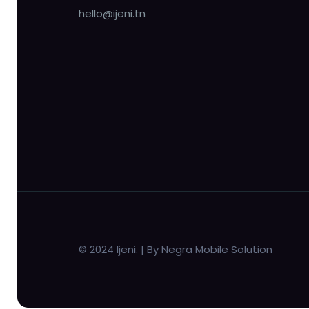
hello@ijeni.tn
© 2024 Ijeni. | By Negra Mobile Solution