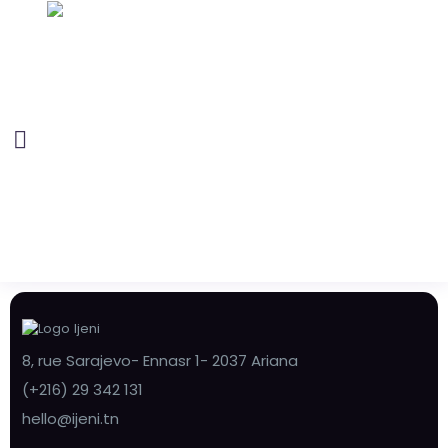
8, rue Sarajevo- Ennasr 1- 2037 Ariana
(+216) 29 342 131
hello@ijeni.tn