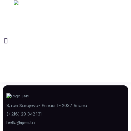
8, rue Sarajevo- Ennasr 1- 2037 Ariana
(+216) 29 342 131
hello@ijeni.tn