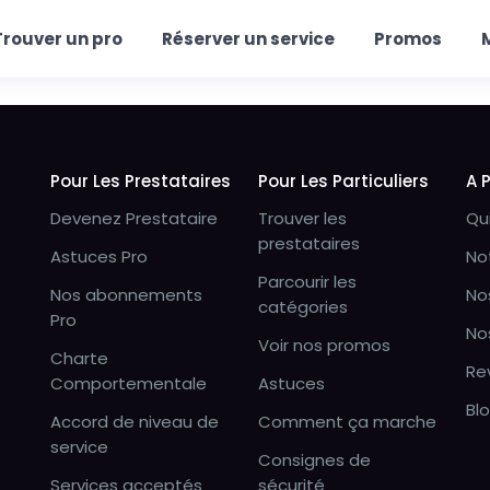
Trouver un pro
Réserver un service
Promos
Pour Les Prestataires
Pour Les Particuliers
A 
Devenez Prestataire
Trouver les
Qu
prestataires
Astuces Pro
No
Parcourir les
Nos abonnements
No
catégories
Pro
No
Voir nos promos
Charte
Re
Comportementale
Astuces
Bl
Accord de niveau de
Comment ça marche
service
Consignes de
Services acceptés
sécurité