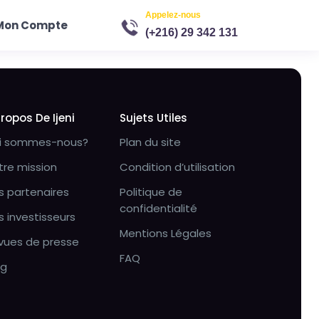
Appelez-nous
Mon Compte
(+216) 29 342 131
Propos De Ijeni
Sujets Utiles
i sommes-nous?
Plan du site
tre mission
Condition d’utilisation
s partenaires
Politique de
confidentialité
s investisseurs
Mentions Légales
vues de presse
FAQ
og