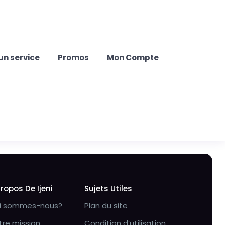
un service
Promos
Mon Compte
Propos De Ijeni
Sujets Utiles
i sommes-nous?
Plan du site
tre mission
Condition d’utilisation