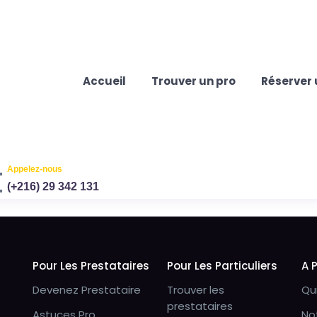
Accueil
Trouver un pro
Réserver 
Appelez-nous
(+216) 29 342 131
Pour Les Prestataires
Pour Les Particuliers
A 
Devenez Prestataire
Trouver les
Qu
prestataires
Astuces Pro
No