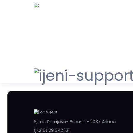
8, rue Sarajevo- Ennasr 1- 2037 Ariana
(+216) 29 342 131