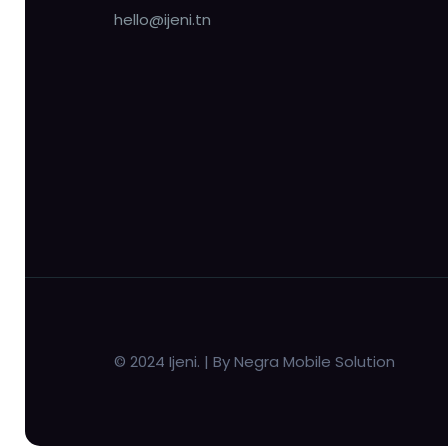
hello@ijeni.tn
© 2024 Ijeni. | By Negra Mobile Solution