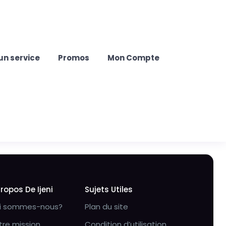
un service
Promos
Mon Compte
Propos De Ijeni
Sujets Utiles
i sommes-nous?
Plan du site
tre mission
Condition d’utilisation