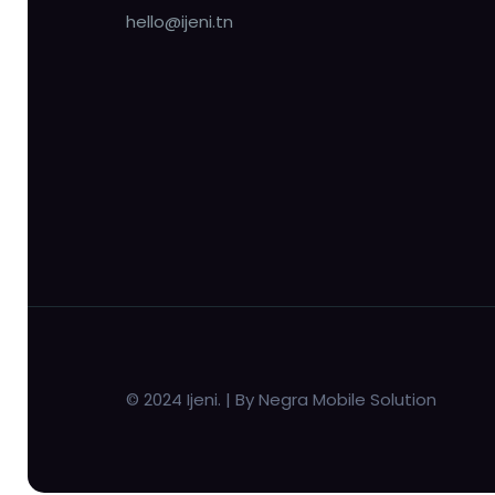
hello@ijeni.tn
© 2024 Ijeni. | By Negra Mobile Solution