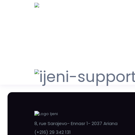
8, rue Sarajevo- Ennasr 1- 2037 Ariana
(+216) 29 342 131