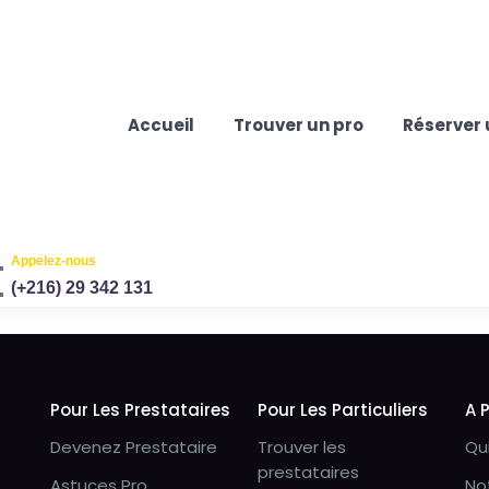
Accueil
Trouver un pro
Réserver 
Appelez-nous
(+216) 29 342 131
Pour Les Prestataires
Pour Les Particuliers
A 
Devenez Prestataire
Trouver les
Qu
prestataires
Astuces Pro
No