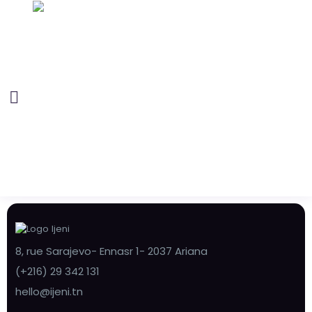
8, rue Sarajevo- Ennasr 1- 2037 Ariana
(+216) 29 342 131
hello@ijeni.tn