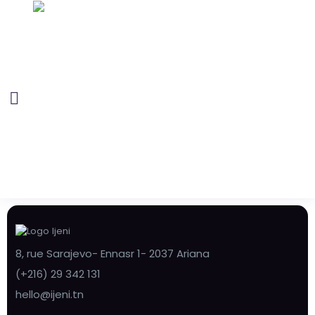
8, rue Sarajevo- Ennasr 1- 2037 Ariana
(+216) 29 342 131
hello@ijeni.tn