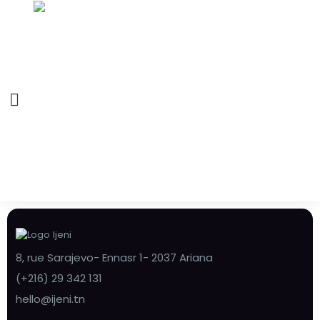
8, rue Sarajevo- Ennasr 1- 2037 Ariana
(+216) 29 342 131
hello@ijeni.tn