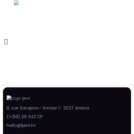
8, rue Sarajevo- Ennasr 1- 2037 Ariana
(+216) 29 342 131
hello@ijeni.tn