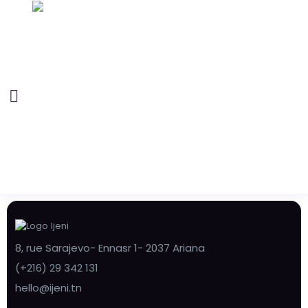
8, rue Sarajevo- Ennasr 1- 2037 Ariana
(+216) 29 342 131
hello@ijeni.tn