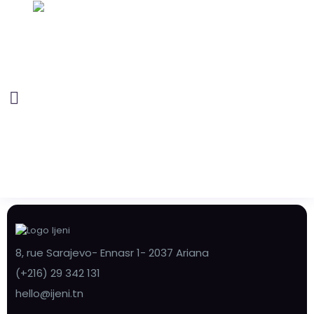
8, rue Sarajevo- Ennasr 1- 2037 Ariana
(+216) 29 342 131
hello@ijeni.tn