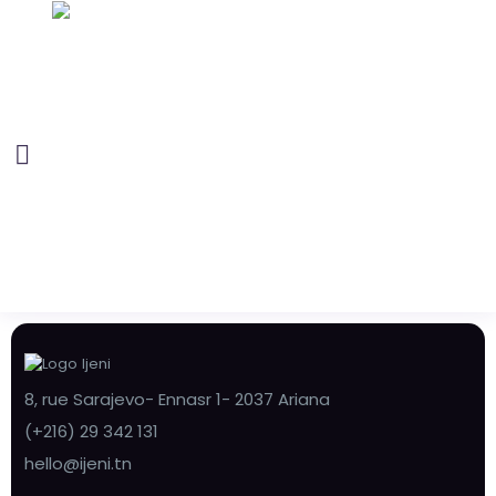
8, rue Sarajevo- Ennasr 1- 2037 Ariana
(+216) 29 342 131
hello@ijeni.tn