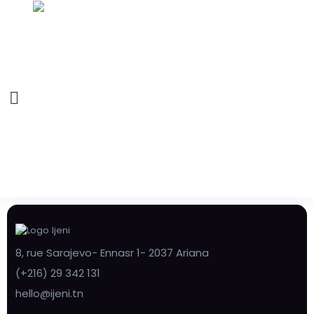
8, rue Sarajevo- Ennasr 1- 2037 Ariana
(+216) 29 342 131
hello@ijeni.tn