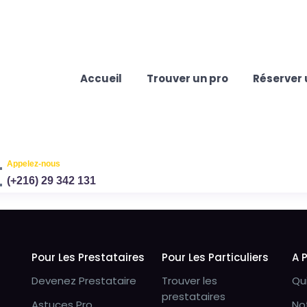
Accueil
Trouver un pro
Réserver 
Appelez-nous
(+216) 29 342 131
Pour Les Prestataires
Pour Les Particuliers
A 
Devenez Prestataire
Trouver les
Qu
prestataires
Astuces Pro
No