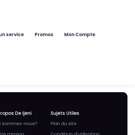
un service
Promos
Mon Compte
Propos De Ijeni
Sujets Utiles
i sommes-nous?
Plan du site
tre mission
Condition d’utilisation