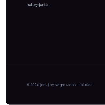
hello@ijeni.tn
© 2024 Ijeni. | By Negra Mobile Solution