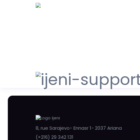
8, rue Sarajevo- Ennasr 1- 2037 Ariana
(+216) 29 342 131