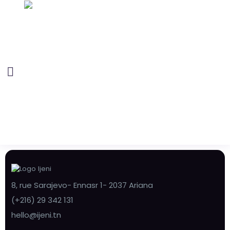
8, rue Sarajevo- Ennasr 1- 2037 Ariana
(+216) 29 342 131
hello@ijeni.tn